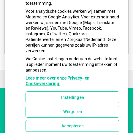
toestemming.
Voor analytische cookies werken wij samen met
Matomo en Google Analytics. Voor externe inhoud
werken wij samen met Google (Maps, Translate
en Reviews), YouTube, Vimeo, Facebook,
Instagram, X (Twitter), Qualizorg,
Patiëntenvertellen en ZorgkaartNederland. Deze
partijen kunnen gegevens zoals uw IP-adres
verwerken.
Via Cookie-instellingen onderaan de website kunt
u op ieder moment uw toestemming intrekken of
aanpassen.
Ga
terug
Lees meer over onze Privacy- en
naar
Cookieverklaring.
de
bovenkant
Instellingen
van
Uw Zorg Online
|
Beheer
de
website
Weigeren
Accepteren
Privacy verklaring
|
Cookie-instellingen
|
Voorwaarden