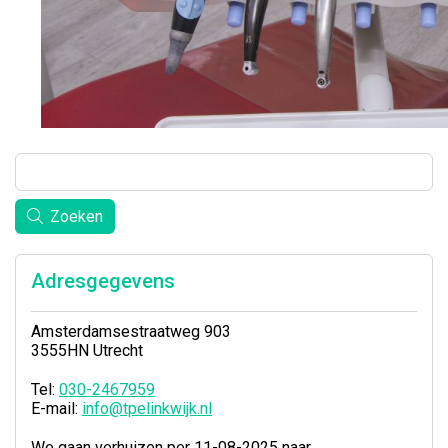
Zoeken
Adresgegevens
Amsterdamsestraatweg 903
3555HN Utrecht
Tel:
030-2467959
E-mail:
info@tpelinkwijk.nl
We gaan verhuizen per 11-08-2025 naar