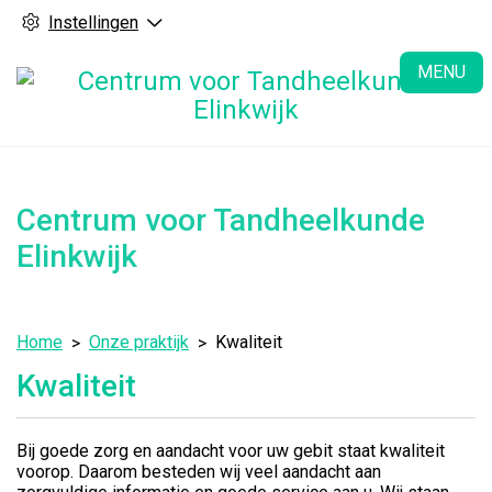
Instellingen
H
MENU
Centrum voor Tandheelkunde
Elinkwijk
Home
Onze praktijk
Kwaliteit
Kwaliteit
Bij goede zorg en aandacht voor uw gebit staat kwaliteit
voorop. Daarom besteden wij veel aandacht aan