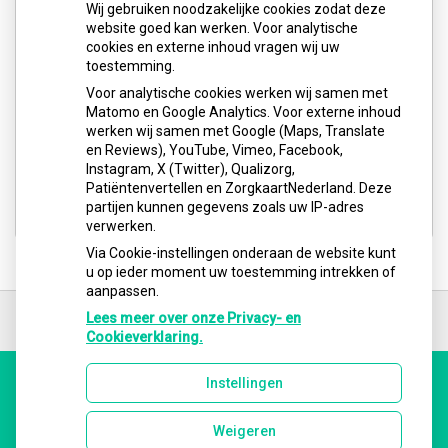
Wij gebruiken noodzakelijke cookies zodat deze
website goed kan werken. Voor analytische
cookies en externe inhoud vragen wij uw
toestemming.
Voor analytische cookies werken wij samen met
Matomo en Google Analytics. Voor externe inhoud
werken wij samen met Google (Maps, Translate
en Reviews), YouTube, Vimeo, Facebook,
Instagram, X (Twitter), Qualizorg,
Patiëntenvertellen en ZorgkaartNederland. Deze
partijen kunnen gegevens zoals uw IP-adres
verwerken.
Via Cookie-instellingen onderaan de website kunt
u op ieder moment uw toestemming intrekken of
aanpassen.
Ga
terug
Lees meer over onze Privacy- en
naar
Cookieverklaring.
de
bovenkant
Instellingen
van
Uw Zorg Online
|
Beheer
de
website
Weigeren