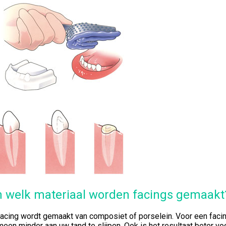
 welk materiaal worden facings gemaakt
facing wordt gemaakt van composiet of porselein. Voor een facin
een minder aan uw tand te slijpen. Ook is het resultaat beter voo