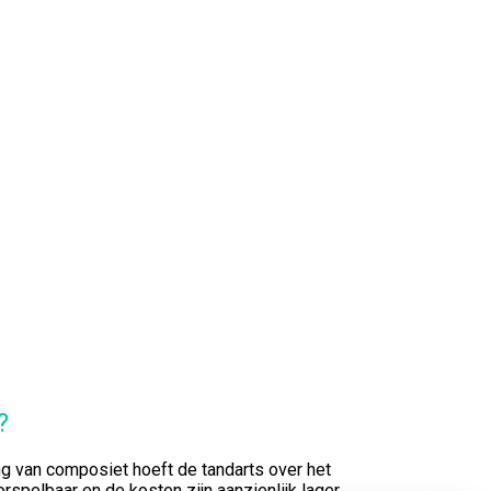
?
g van composiet hoeft de tandarts over het
rspelbaar en de kosten zijn aanzienlijk lager