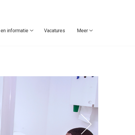
en informatie
Vacatures
Meer
Nieuws
Meer
en
submenu
informatie
submenu