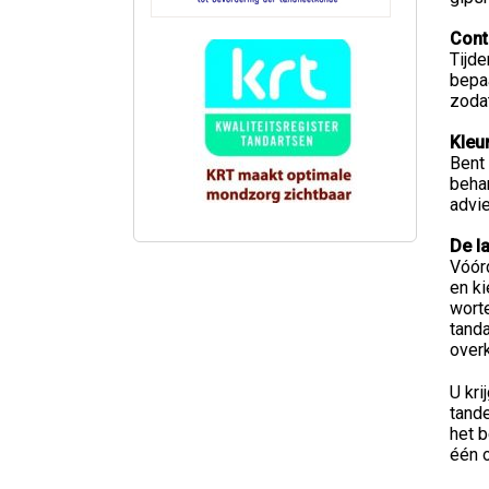
Cont
Tijde
bepa
zoda
Kleu
Bent 
behan
advi
De l
Vóórd
en ki
worte
tanda
overk
U kr
tande
het 
één o