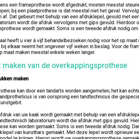
rens een frameprothese wordt afgedrukt, moeten meestal steune
pen; bij een plaatprothese is dat meestal niet het geval. Vervol
 af. Dat gebeurt met behulp van een afdruklepel, gevuld met een
atorium wordt die afdruk vervolgens met gips gevuld. Hierdoor 
eprothese wordt gemaakt. Soms is een tweede afdruk nodig om e
taal heeft u vier á vijf behandelbezoeken nodig voor het op maa
 bij elkaar neemt het ongeveer vijf weken in beslag. Voor de fr
op maat maken meestal enkele weken langer.
t maken van de overkappingsprothese
ukken maken
othese kan door een tandarts worden aangemeten; het kan echter
andprotheticus is van oorsprong een tandtechnicus die gespecia
unstgebit.
fdruk van uw kaak wordt gemaakt met behulp van een afdruklepel
andtechnisch laboratorium wordt die afdruk met gips gevuld. Hi
hese kan worden gemaakt. Soms is een tweede afdruk nodig. D
uklepel van kunsthars gemaakt. Met deze lepel wordt opnieuw e
model te krijgen. Hierop wordt uw overkappingsprothese gemaak