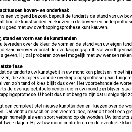
act tussen boven- en onderkaak
ns een volgend bezoek bepaalt de tandarts de stand van uw bove
alt hoe de kunsttanden en -kiezen in de boven- en onderprothes
t u goed met uw overkappingsprothese kunt kauwen.
r, stand en vorm van de kunsttanden
u tevreden over de kleur, de vorm en de stand van uw eigen tand
delaar hierover vóórdat de overkappingsprothese wordt gemaakt.
es geven. Hij zal proberen zoveel mogelijk met uw wensen reken
aatste fase
at de tandarts uw kunstgebit in uw mond kan plaatsen, moet hij n
ezen, die als pijlers voor de overkappingsprothese gaan fungeren
l van zo’n tand of kies blijft dus over. Het voorbehandelde wortelk
rts de overige gebitselementen die in uw mond zijn blijven staan.
appingsprothese. U hoeft dus niet bang te zijn dat u enige tijd z
ijgt een compleet stel nieuwe kunsttanden en -kiezen over de w
n. Dat vindt u misschien een vreemd idee, maar dit heeft een gr
begin namelijk als een soort verband op de wonden. Uw tandarts
f twee dagen. Hij zal uw mond controleren en de eventuele klac