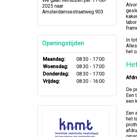
We gaan verhuizen per 11-08-
Alvo
2025 naar
gesle
Amsterdamsestraatweg 903.
kaken
labor
fram
In to
Openingstijden
Alles
het 
Maandag:
08:30 - 17:00
He
Woensdag:
08:30 - 17:00
Donderdag:
08:30 - 17:00
Afdr
Vrijdag:
08:30 - 16:00
De pr
Een t
een k
Een a
het t
prot
afdr
gips