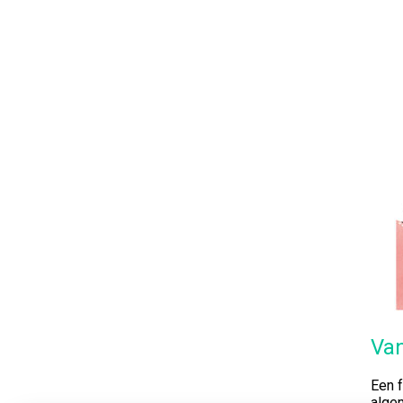
Van
Een 
algem