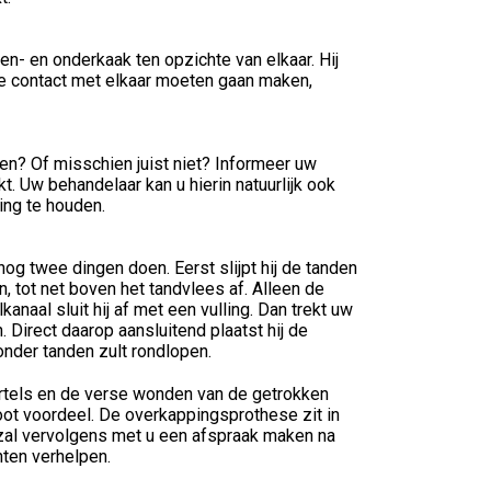
n- en onderkaak ten opzichte van elkaar. Hij
e contact met elkaar moeten gaan maken,
en? Of misschien juist niet? Informeer uw
 Uw behandelaar kan u hierin natuurlijk ook
ing te houden.
og twee dingen doen. Eerst slijpt hij de tanden
, tot net boven het tandvlees af. Alleen de
anaal sluit hij af met een vulling. Dan trekt uw
 Direct daarop aansluitend plaatst hij de
onder tanden zult rondlopen.
ortels en de verse wonden van de getrokken
oot voordeel. De overkappingsprothese zit in
 zal vervolgens met u een afspraak maken na
hten verhelpen.