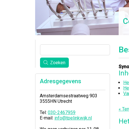
C
Be
Zoeken
Syno
In
Adresgegevens
He
He
Va
Amsterdamsestraatweg 903
3555HN Utrecht
« Ter
Tel:
030-2467959
E-mail:
info@tpelinkwijk.nl
Het