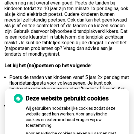
alleen nog niet overal even goed. Poets de tanden bij
kinderen totdat ze 10 jaar zijn ten minste 1x per dag na, ook
als je kind elektrisch poetst. Oudere kinderen kunnen
meestal zelfstandig poetsen. Ook dan kan het geen kwaad
als je af en toe controleert of de tanden en kiezen schoon
zijn. Gebruik daarvoor bijvoorbeeld tandplakverklikkers. Dat
is een rode kleurstof in tabletvorm die tandplak zichtbaar
maakt. Je kunt de tabletjes kopen bij de drogist. Levert het
(na)poetsen problemen op? Vraag dan advies aan je
tandarts of mondhygiënist.
Let bij het (na)poetsen op het volgende:
Poets de tanden van kinderen vanaf 5 jaar 2x per dag met
fluoridetandpasta voor volwassenen. Je kunt ook
tandpasta gebruiken waarop staat ‘kinder’ of ‘junior’. Kijk
dan naar de leeftijd die hierbij wordt aangegeven
Deze website gebruikt cookies
(bijvoorbeeld 5-12 jaar).
Gebruik een speciale borstel voor de kindermond. Kies
Wij gebruiken noodzakelijke cookies zodat deze
een variant met zachte haren en een kleine borstelkop.
website goed kan werken. Voor analytische
Druk niet te hard. Vervang de borstel als de haren niet
cookies en externe inhoud vragen wij uw
meer op één lijn staan. Zodra kinderen een tandenborstel
toestemming.
kunnen vasthouden, kunnen ze ook elektrisch poetsen.
Voor analytische cookies werken wij samen met