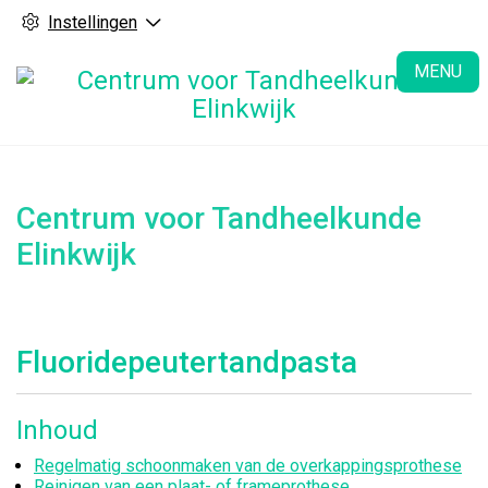
Instellingen
H
MENU
Centrum voor Tandheelkunde
Elinkwijk
Fluoridepeutertandpasta
Inhoud
Regelmatig schoonmaken van de overkappingsprothese
Reinigen van een plaat- of frameprothese