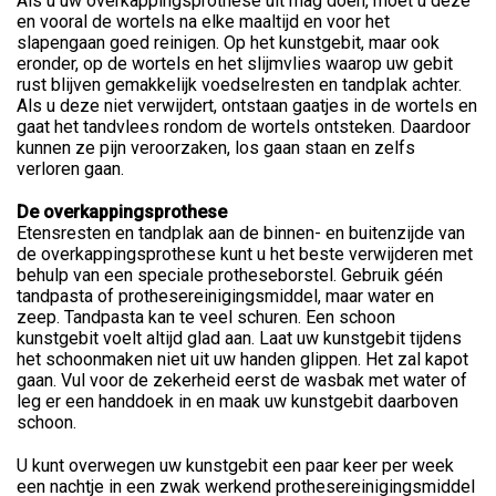
Als u uw overkappingsprothese uit mag doen, moet u deze
en vooral de wortels na elke maaltijd en voor het
slapengaan goed reinigen. Op het kunstgebit, maar ook
eronder, op de wortels en het slijmvlies waarop uw gebit
rust blijven gemakkelijk voedselresten en tandplak achter.
Als u deze niet verwijdert, ontstaan gaatjes in de wortels en
gaat het tandvlees rondom de wortels ontsteken. Daardoor
kunnen ze pijn veroorzaken, los gaan staan en zelfs
verloren gaan.
De overkappingsprothese
Etensresten en tandplak aan de binnen- en buitenzijde van
de overkappingsprothese kunt u het beste verwijderen met
behulp van een speciale protheseborstel. Gebruik géén
tandpasta of prothesereinigingsmiddel, maar water en
zeep. Tandpasta kan te veel schuren. Een schoon
kunstgebit voelt altijd glad aan. Laat uw kunstgebit tijdens
het schoonmaken niet uit uw handen glippen. Het zal kapot
gaan. Vul voor de zekerheid eerst de wasbak met water of
leg er een handdoek in en maak uw kunstgebit daarboven
schoon.
U kunt overwegen uw kunstgebit een paar keer per week
een nachtje in een zwak werkend prothesereinigingsmiddel