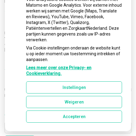
heviger wordt.
Matomo en Google Analytics. Voor externe inhoud
werken wij samen met Google (Maps, Translate
Wat kost een kroon?
en Reviews), YouTube, Vimeo, Facebook,
Instagram, X (Twitter), Qualizorg,
De kosten voor een kroon hangen af van de soort kroon, het
Patiëntenvertellen en ZorgkaartNederland. Deze
materiaal dat wordt gebruikt en de kosten voor het
partijen kunnen gegevens zoals uw IP-adres
tandtechnisch laboratorium. Bovendien is het van belang of
verwerken.
een opbouw nodig is. Vraag uw tandarts vooraf om een
Via Cookie-instellingen onderaan de website kunt
begroting.
u op ieder moment uw toestemming intrekken of
aanpassen.
Worden kronen en bruggen door de
Lees meer over onze Privacy- en
verzekering vergoed?
Cookieverklaring.
De vergoedingen variëren per verzekering. In de polis van
Instellingen
uw ziektekostenverzekering staat op welke vergoedingen u
recht heeft.
Weigeren
« Terug naar het overzicht
Accepteren