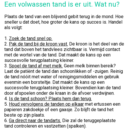
Een volwassen tand is er uit. Wat nu?
Plaats de tand van een blijvend gebit terug in de mond. Hoe
sneller u dat doet, hoe groter de kans op succes is. Handel
als volgt:
1.
Zoek de tand snel op.
2.
Pak de tand bij de kroon vast.
De kroon is het deel van de
tand dat boven het tandvlees zichtbaar is. Vermijd contact
met de wortel van de tand. Dat maakt de kans op een
succesvolle terugplaatsing kleiner.
3.
Spoel de tand af met melk.
Geen melk binnen bereik?
Laat de patiënt de tand dan schoonlikken of -zuigen. Reinig
de tand nóóit met water of reinigingsmiddelen en gebruik
evenmin een borsteltje. Dat maakt de kans op een
succesvolle terugplaatsing kleiner. Bovendien kan de tand
door afspoelen onder de kraan in de afvoer verdwijnen.
4.
Is de tand schoon? Plaats hem dan terug.
5.
Houd vervolgens de tanden op elkaar
met ertussen een
papieren zakdoekje of een gaasje. Zo blijft de tand het
beste op zijn plaats.
6.
Ga direct naar de tandarts.
Die zal de teruggeplaatste
tand controleren en vastzetten (spalken).