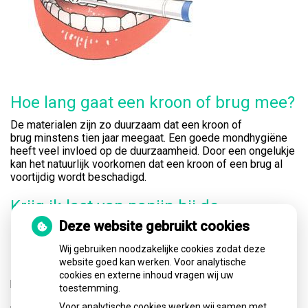
Hoe lang gaat een kroon of brug mee?
De materialen zijn zo duurzaam dat een kroon of
brug minstens tien jaar meegaat. Een goede mondhygiëne
heeft veel invloed op de duurzaamheid. Door een ongelukje
kan het natuurlijk voorkomen dat een kroon of een brug al
voortijdig wordt beschadigd.
Krijg ik last van napijn bij de
behandeling voor een kroon of een
Deze website gebruikt cookies
brug?
Wij gebruiken noodzakelijke cookies zodat deze
website goed kan werken. Voor analytische
Na plaatsing kan een tand of kies die van een kroon of een
cookies en externe inhoud vragen wij uw
brug is voorzien soms gevoelig zijn. Dit is meestal tijdelijk.
toestemming.
Raadpleeg uw tandarts als de gevoeligheid aanhoudt of
Voor analytische cookies werken wij samen met