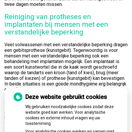
twee dagen moeten missen.
Reiniging van protheses en
implantaten bij mensen met een
verstandelijke beperking
Veel volwassenen met een verstandelijke beperking dragen
een gebitsprothese (kunstgebit). Tegenwoordig is voor
mensen met een verstandelijke beperking ook een
behandeling met implantaten mogelijk. Een implantaat is
een soort kunstwortel die in de kaak wordt geschroefd
waarop de tandarts een kroon (tand of kies), brug (meer
tanden of kiezen) of prothese (kunstgebit) kan bevestigen.
In beide situaties is een goede mondhygiëne erg belangrijk
om infecties en ontstekingen te voorkomen.
Deze website gebruikt cookies
Schoonmaken van de prothese
De prothese van uw cliënt moet u net als de eigen tanden
Wij gebruiken noodzakelijke cookies zodat deze
en kiezen dagelijks goed schoonmaken. Als u het
website goed kan werken. Voor analytische
kunstgebit niet regelmatig schoonmaakt, blijven er
cookies en externe inhoud vragen wij uw
voedselresten achter. Zowel op het kunstgebit als eronder.
toestemming.
Als u die niet verwijdert, kan het tandvlees gaan ontsteken.
Voor analytische cookies werken wij samen met