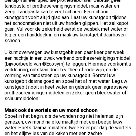
behulp van een speciale protheseborstel. Gebruik géén
tandpasta of prothesereinigingsmiddel, maar water en
zeep. Tandpasta kan te veel schuren. Een schoon
kunstgebit voelt altijd glad aan. Laat uw kunstgebit tijdens
het schoonmaken niet uit uw handen glippen. Het zal kapot
gaan. Vul voor de zekerheid eerst de wasbak met water of
leg er een handdoek in en maak uw kunstgebit daarboven
schoon.
U kunt overwegen uw kunstgebit een paar keer per week
een nachtje in een zwak werkend prothesereinigingsmiddel
(bijvoorbeeld van ®Ecosym) te leggen. Hiermee voorkomt u
verkleuring, ontstaan door b.v. thee of rode wijn, én de
vorming van tandsteen op uw kunstgebit. Borstel uw
kunstgebit daarna goed en spoel het af met water. Leg uw
kunstgebit nooit in heet water en gebruik geen agressieve
prothesereinigingsmiddelen en zeker geen bleekwater of
schuurmiddelen.
Maak ook de wortels en uw mond schoon
Spoel in het begin, als de wonden nog niet helemaal zijn
genezen, uw mond na elke maaltijd met een beetje lauw
water. Poets daarna minstens twee keer per dag de wortels
en het slijmvlies van de kaken met een zachte