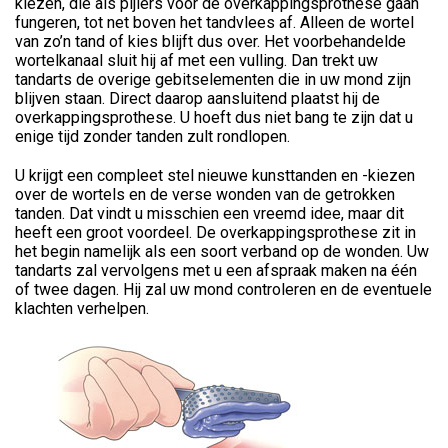
kiezen, die als pijlers voor de overkappingsprothese gaan
fungeren, tot net boven het tandvlees af. Alleen de wortel
van zo’n tand of kies blijft dus over. Het voorbehandelde
wortelkanaal sluit hij af met een vulling. Dan trekt uw
tandarts de overige gebitselementen die in uw mond zijn
blijven staan. Direct daarop aansluitend plaatst hij de
overkappingsprothese. U hoeft dus niet bang te zijn dat u
enige tijd zonder tanden zult rondlopen.
U krijgt een compleet stel nieuwe kunsttanden en -kiezen
over de wortels en de verse wonden van de getrokken
tanden. Dat vindt u misschien een vreemd idee, maar dit
heeft een groot voordeel. De overkappingsprothese zit in
het begin namelijk als een soort verband op de wonden. Uw
tandarts zal vervolgens met u een afspraak maken na één
of twee dagen. Hij zal uw mond controleren en de eventuele
klachten verhelpen.