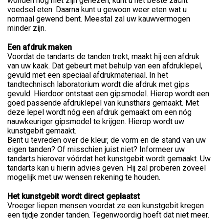
wonden nog niet zijn genezen, kunt u het beste zacht
voedsel eten. Daarna kunt u gewoon weer eten wat u
normaal gewend bent. Meestal zal uw kauwvermogen
minder zijn.
Een afdruk maken
Voordat de tandarts de tanden trekt, maakt hij een afdruk
van uw kaak. Dat gebeurt met behulp van een afdruklepel,
gevuld met een speciaal afdrukmateriaal. In het
tandtechnisch laboratorium wordt die afdruk met gips
gevuld. Hierdoor ontstaat een gipsmodel. Hierop wordt een
goed passende afdruklepel van kunsthars gemaakt. Met
deze lepel wordt nóg een afdruk gemaakt om een nóg
nauwkeuriger gipsmodel te krijgen. Hierop wordt uw
kunstgebit gemaakt.
Bent u tevreden over de kleur, de vorm en de stand van uw
eigen tanden? Of misschien juist niet? Informeer uw
tandarts hierover vóórdat het kunstgebit wordt gemaakt. Uw
tandarts kan u hierin advies geven. Hij zal proberen zoveel
mogelijk met uw wensen rekening te houden.
Het kunstgebit wordt direct geplaatst
Vroeger liepen mensen voordat ze een kunstgebit kregen
een tijdje zonder tanden. Tegenwoordig hoeft dat niet meer.