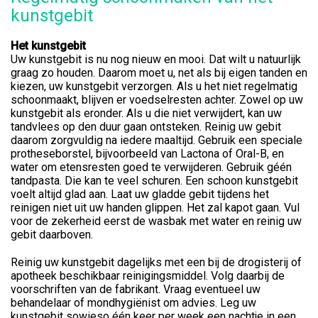
kunstgebit
Het kunstgebit
Uw kunstgebit is nu nog nieuw en mooi. Dat wilt u natuurlijk
graag zo houden. Daarom moet u, net als bij eigen tanden en
kiezen, uw kunstgebit verzorgen. Als u het niet regelmatig
schoonmaakt, blijven er voedselresten achter. Zowel op uw
kunstgebit als eronder. Als u die niet verwijdert, kan uw
tandvlees op den duur gaan ontsteken. Reinig uw gebit
daarom zorgvuldig na iedere maaltijd. Gebruik een speciale
protheseborstel, bijvoorbeeld van Lactona of Oral-B, en
water om etensresten goed te verwijderen. Gebruik géén
tandpasta. Die kan te veel schuren. Een schoon kunstgebit
voelt altijd glad aan. Laat uw gladde gebit tijdens het
reinigen niet uit uw handen glippen. Het zal kapot gaan. Vul
voor de zekerheid eerst de wasbak met water en reinig uw
gebit daarboven.
Reinig uw kunstgebit dagelijks met een bij de drogisterij of
apotheek beschikbaar reinigingsmiddel. Volg daarbij de
voorschriften van de fabrikant. Vraag eventueel uw
behandelaar of mondhygiënist om advies. Leg uw
kunstgebit sowieso één keer per week een nachtje in een