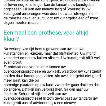
tussen uw kaak en uw kunstgebit. Na ongeveer zes weken
of liever nog iets langer, kan de tandarts uw kunstgebit
aanpassen. Hij kan een nieuwe laag of ‘voering’ in uw
kunstgebit aanbrengen waardoor het weer steviger zit. In
de meeste gevallen zult u dan uw kunstgebit één of twee
dagen moeten missen.
Eenmaal een prothese, voor altijd
klaar?
Na verloop van tijd bent u gewend aan uw nieuwe
kunsttanden en -kiezen, maar dat blijft niet zo. Uw mond
verandert omdat uw kaken slinken. Uw kunstgebit blijft wel
even groot.
Er ontstaat dus veel ruimte tussen uw
overkappingsprothese en uw kaak, waardoor uw kunstgebit
op den duur losser gaat zitten. Als uw kunstgebit niet goed
meer past, kan die op
sommige plaatsen op uw kaak zwaarder gaan drukken dan
op andere. Dat kan pijn veroorzaken. Ga dan naar uw
tandarts. Schuur of vijl niet zelf aan uw
overkappingsprothese! In zo’n geval past uw tandarts uw
kunstgebit aan of adviseert hij u een nieuwe