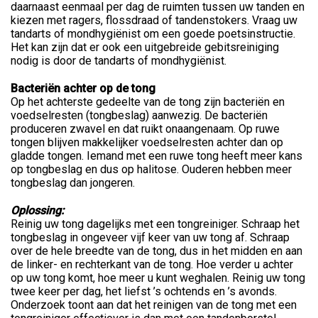
daarnaast eenmaal per dag de ruimten tussen uw tanden en
kiezen met ragers, flossdraad of tandenstokers. Vraag uw
tandarts of mondhygiënist om een goede poetsinstructie.
Het kan zijn dat er ook een uitgebreide gebitsreiniging
nodig is door de tandarts of mondhygiënist.
Bacteriën achter op de tong
Op het achterste gedeelte van de tong zijn bacteriën en
voedselresten (tongbeslag) aanwezig. De bacteriën
produceren zwavel en dat ruikt onaangenaam. Op ruwe
tongen blijven makkelijker voedselresten achter dan op
gladde tongen. Iemand met een ruwe tong heeft meer kans
op tongbeslag en dus op halitose. Ouderen hebben meer
tongbeslag dan jongeren.
Oplossing:
Reinig uw tong dagelijks met een tongreiniger. Schraap het
tongbeslag in ongeveer vijf keer van uw tong af. Schraap
over de hele breedte van de tong, dus in het midden en aan
de linker- en rechterkant van de tong. Hoe verder u achter
op uw tong komt, hoe meer u kunt weghalen. Reinig uw tong
twee keer per dag, het liefst ’s ochtends en ’s avonds.
Onderzoek toont aan dat het reinigen van de tong met een