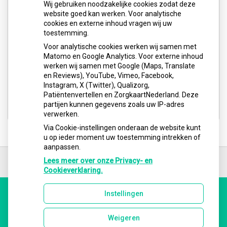
Wij gebruiken noodzakelijke cookies zodat deze
website goed kan werken. Voor analytische
cookies en externe inhoud vragen wij uw
toestemming.
Voor analytische cookies werken wij samen met
Matomo en Google Analytics. Voor externe inhoud
werken wij samen met Google (Maps, Translate
en Reviews), YouTube, Vimeo, Facebook,
Instagram, X (Twitter), Qualizorg,
Patiëntenvertellen en ZorgkaartNederland. Deze
partijen kunnen gegevens zoals uw IP-adres
verwerken.
Via Cookie-instellingen onderaan de website kunt
u op ieder moment uw toestemming intrekken of
aanpassen.
Ga
terug
Lees meer over onze Privacy- en
naar
Cookieverklaring.
de
bovenkant
Instellingen
van
Uw Zorg Online
|
Beheer
de
website
Weigeren