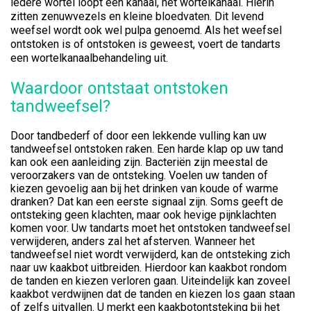
iedere wortel loopt een kanaal, het wortelkanaal. Hierin
zitten zenuwvezels en kleine bloedvaten. Dit levend
weefsel wordt ook wel pulpa genoemd. Als het weefsel
ontstoken is of ontstoken is geweest, voert de tandarts
een wortelkanaalbehandeling uit.
Waardoor ontstaat ontstoken
tandweefsel?
Door tandbederf of door een lekkende vulling kan uw
tandweefsel ontstoken raken. Een harde klap op uw tand
kan ook een aanleiding zijn. Bacteriën zijn meestal de
veroorzakers van de ontsteking. Voelen uw tanden of
kiezen gevoelig aan bij het drinken van koude of warme
dranken? Dat kan een eerste signaal zijn. Soms geeft de
ontsteking geen klachten, maar ook hevige pijnklachten
komen voor. Uw tandarts moet het ontstoken tandweefsel
verwijderen, anders zal het afsterven. Wanneer het
tandweefsel niet wordt verwijderd, kan de ontsteking zich
naar uw kaakbot uitbreiden. Hierdoor kan kaakbot rondom
de tanden en kiezen verloren gaan. Uiteindelijk kan zoveel
kaakbot verdwijnen dat de tanden en kiezen los gaan staan
of zelfs uitvallen. U merkt een kaakbotontsteking bij het