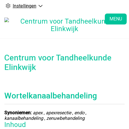
Instellingen
H
MENU
Centrum voor Tandheelkunde
Elinkwijk
Wortelkanaalbehandeling
Synoniemen:
apex
,
apexresectie
,
endo
,
kanaalbehandeling
,
zenuwbehandeling
Inhoud